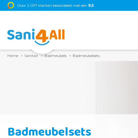
Door 2.097 klanten beoordeeld met een
9,5
Home
Sanitair
Badmeubels
Badmeubelsets
Badmeubelsets