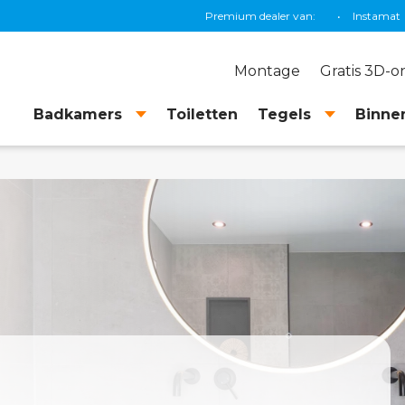
Premium dealer van:
Grohe
•
TECE
Montage
Gratis 3D-
Badkamers
Toiletten
Tegels
Binnen