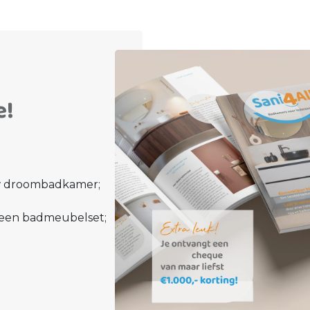
e!
uw droombadkamer;
 een badmeubelset;