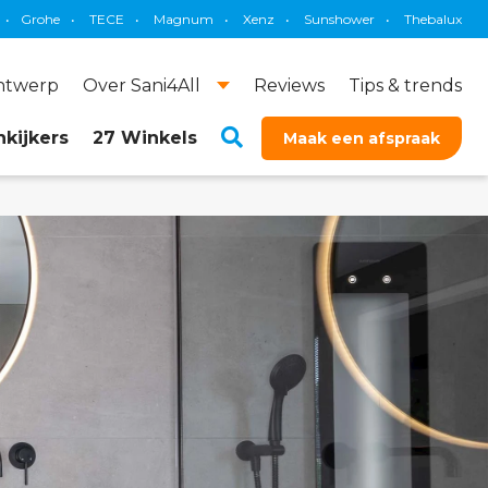
•
Magnum
•
Xenz
•
Sunshower
•
Thebalux
•
Brauer
•
Primaba
ontwerp
Over Sani4All
Reviews
Tips & trends
kijkers
27 Winkels
Maak een afspraak