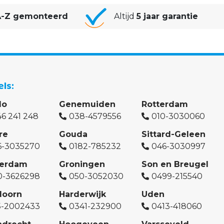
-Z gemonteerd
Altijd
5 jaar garantie
els
lo
Genemuiden
Rotterdam
6 241 248
038-4579556
010-3030060
re
Gouda
Sittard-Geleen
6-3035270
0182-785232
046-3030997
erdam
Groningen
Son en Breugel
0-3626298
050-3052030
0499-215540
doorn
Harderwijk
Uden
5-2002433
0341-232900
0413-418060