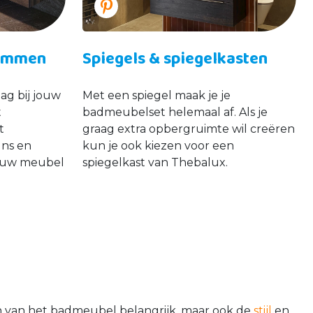
kommen
Spiegels & spiegelkasten
ag bij jouw
Met een spiegel maak je je
t
badmeubelset helemaal af. Als je
t
graag extra opbergruimte wil creëren
gns en
kun je ook kiezen voor een
jouw meubel
spiegelkast van Thebalux.
en van het badmeubel belangrijk, maar ook de
stijl
en