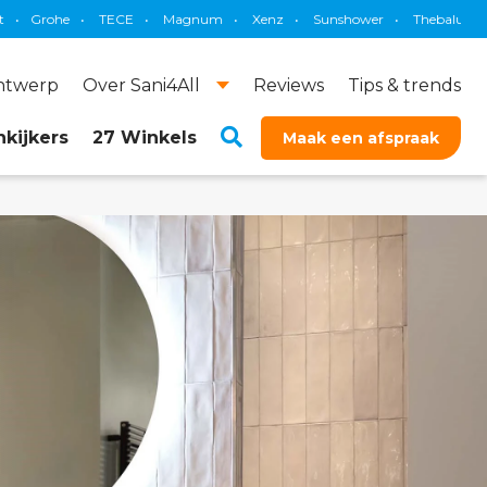
ECE
•
Magnum
•
Xenz
•
Sunshower
•
Thebalux
•
Brauer
•
Pr
ontwerp
Over Sani4All
Reviews
Tips & trends
kijkers
27 Winkels
Maak een afspraak