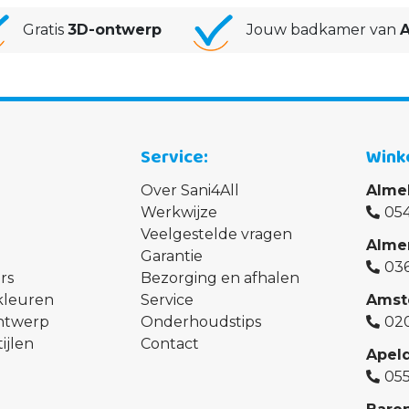
Gratis
3D-ontwerp
Jouw badkamer van
A
Service
Wink
Over Sani4All
Alme
Werkwijze
054
Veelgestelde vragen
Alme
Garantie
03
rs
Bezorging en afhalen
kleuren
Service
Amst
ontwerp
Onderhoudstips
02
ijlen
Contact
Apel
05