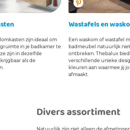
sten
Wastafels en was
omkasten zijn ideaal om
Een waskom of wastafel m
gruimte in je badkamer te
badmeubel natuurlijk nie
ze zijn in dezelfde
ontbreken. Thebalux bied
krijgbaar als de
verschillende unieke desi
n.
kleuren aan waarmee jij 
afmaakt.
Divers assortiment
Natuurlijk zijn niet alleen de afmeting