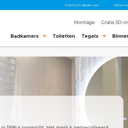
Premium dealer van:
Grohe
•
T
Montage
Gratis 3D-
Badkamers
Toiletten
Tegels
Binnen
 1996 is opgericht. Het merk is gespecialiseerd