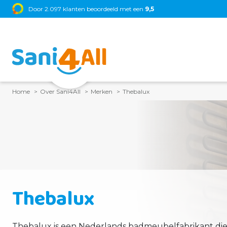
Door 2.097 klanten beoordeeld met een
9,5
Home
Over Sani4All
Merken
Thebalux
Thebalux
Thebalux is een Nederlands badmeubelfabrikant die in