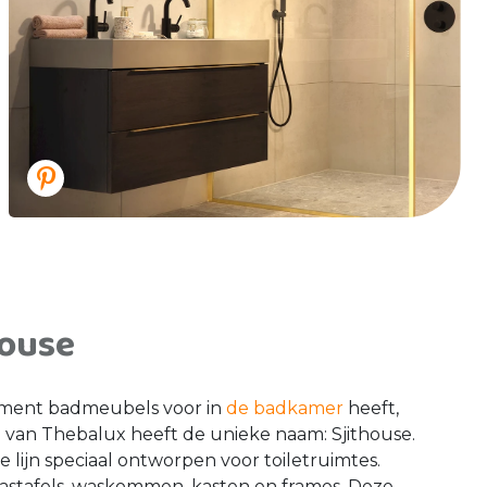
house
timent badmeubels voor in
de badkamer
heeft,
jn van Thebalux heeft de unieke naam: Sjithouse.
 lijn speciaal ontworpen voor toiletruimtes.
astafels, waskommen, kasten en frames. Deze