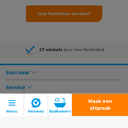
Ook franchiser worden?
27 winkels
door heel Nederland
Snel naar
Service
Winkels
Maak een
afspraak
Volg ons: