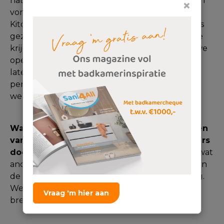
natuurlijk ook aan het denken gezet en hebben
×
vorig jaar besloten in hetzelfde pand een
Kitchen4All te openen. We hebben alles op alles
gezet om voor de kerstdagen de winkel klaar te
krijgen en dit is gelukt. 14 december 2020 zijn we
open gegaan maar helaas moesten wij een dag
later alweer dicht i.v.m. de lockdown. Uit deze
periode zijn we sterk uitgekomen en draaien nu
we gelukkig op volle toeren.
Waar ben je tegenaan gelopen bij het starten
van een eigen winkel en wat zou je nu anders
doen?
Wellicht dat we met de wijsheid van nu wat
andere keukenopstellingen hadden gemaakt en
de showroom iets groter maar dat kan altijd nog.
We hebben gelukkig de ruimte om wat uit te
Vraag 'm hier aan
breiden.