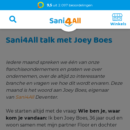
9,5
uit 2.097 beoordelingen
Sani4All talk met Joey Boes
Iedere maand spreken we één van onze
franchiseondernemers en praten we over
ondernemen, over de altijd zo interessante
branche en vragen we hoe dit wordt ervaren. Deze
maand is het woord aan Joey Boes, eigenaar
van
Sani4All
Deventer.
We starten altijd met de vraag:
Wie ben je, waar
kom je vandaan:
Ik ben Joey Boes, 36 jaar oud en
woon samen met mijn partner Floor en dochter