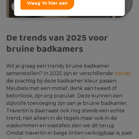
Vraag 'm hier aan
De trends van 2025 voor
bruine badkamers
Wil je graag een trendy bruine badkamer
samenstellen? In 2025 zijn er verschillende
trends
die prachtig bij deze badkamer kleur passen.
Meubels met een motief, denk aan tweed of
betonlook, zijn erg populair. Deze kunnen een
stijlvolle toevoeging zijn aan je bruine badkamer.
Travertin is daarnaast ook nog steeds een echte
trend, niet alleen in de tegels maar ook in de
waskommen en wastafels zien we dit terug.
Omdat travertin in beige tinten verkrijgbaar is, past