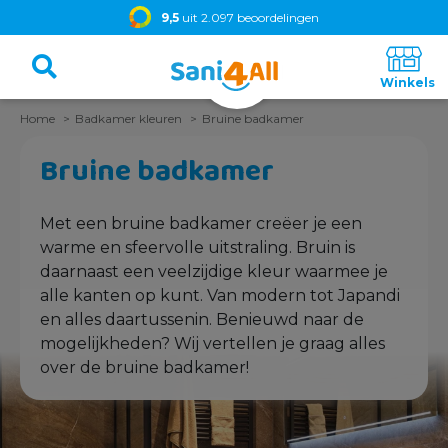
9,5
uit 2.097 beoordelingen
Home
Badkamer kleuren
Bruine badkamer
Bruine badkamer
Met een bruine badkamer creëer je een
warme en sfeervolle uitstraling. Bruin is
daarnaast een veelzijdige kleur waarmee je
alle kanten op kunt. Van modern tot Japandi
en alles daartussenin. Benieuwd naar de
mogelijkheden? Wij vertellen je graag alles
over de bruine badkamer!