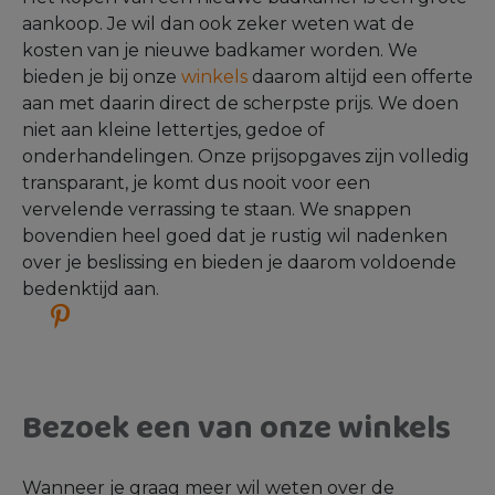
Ton-sur-ton badkamer
: voorzie jouw exclusieve
ton-sur-ton badkamer volledig van taupe
tegels, een taupe meubel met tweed motief,
taupe sanitair en goudkleurige kranen.
Doe badkamer inspiratie op
Ben je op zoek naar meer badkamer inspiratie?
Dan ben je bij Sani4All aan het goede adres! We
bieden namelijk boordevol inspiratie aan. Je kunt
bijvoorbeeld ons
gratis inspiratiemagazine
aanvragen, waarin je alles vindt over het
samenstellen van een badkamer, ons assortiment
en de laatste trends. Ook in onze winkels kun je je
laten inspireren. In al onze winkels staat een ruim
assortiment aan badkamers en vind je van iedere