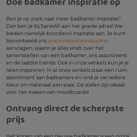
Design badkamer
: stel jouw exclusieve design
badkamer samen met donkere marmerlook
tegels en beige tegels, massief eiken meubels,
wit sanitair en mat zwarte kranen.
Hotel chique badkamer
: kies voor opvallende
Onix tegels en grijze tegels, notenhouten
meubels, wit of zwart sanitair en goudkleurige
kranen en creëer een exclusieve hotel chique
badkamer.
Luxe badkamer
: creëer jouw luxe exclusieve
badkamer met travertin en beige tegels, een
massief eiken meubel, wit sanitair en
koperkleurige kranen.