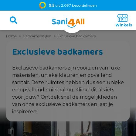
9,5
uit 2.097 beoordelingen
Home
Badkamerstijlen
Exclusieve badkamers
Exclusieve badkamers
Exclusieve badkamers zijn voorzien van luxe
materialen, unieke kleuren en opvallend
sanitair. Deze ruimtes hebben dus een unieke
en opvallende uitstraling. Klinkt dit als iets
voor jouw? Ontdek snel de mogelijkheden
van onze exclusieve badkamers en laat je
inspireren!