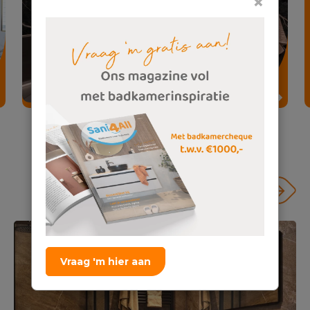
×
Hotel chique badkamer en toiletruimte
familie Ziel
Vraag 'm hier aan