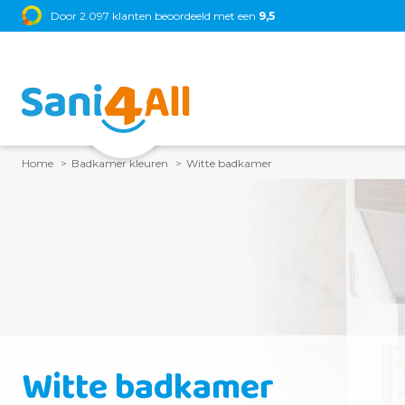
Door 2.097 klanten beoordeeld met een
9,5
Grohe
•
TEC
Home
Badkamer kleuren
Witte badkamer
Witte badkamer