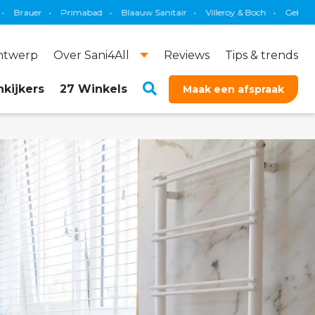
bad
•
Blaauw Sanitair
•
Villeroy & Boch
•
Geberit
•
KS Plafonds
•
ontwerp
Over Sani4All
Reviews
Tips & trends
kijkers
27 Winkels
Maak een afspraak