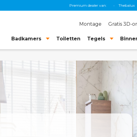
E
•
Magnum
•
Xenz
•
Sunshower
Premium dealer van:
•
Thebalux
•
Brauer
•
Prima
Montage
Gratis 3D-
Badkamers
Toiletten
Tegels
Binnen